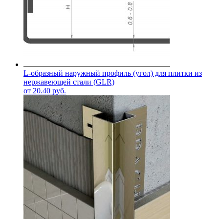
L-образный наружный профиль (угол) для плитки из
нержавеющей стали (GLR)
от
20.40
руб.