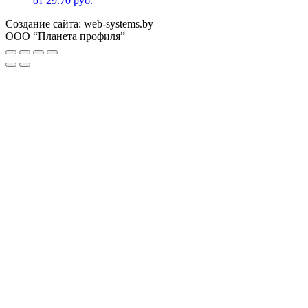
от
29.70
руб.
Создание сайта: web-systems.by
ООО “Планета профиля”