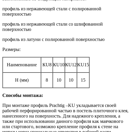
профиль из нержавеющей стали с полированной
поверхностью
профиль из нержавеющей стали со шлифованной
поверхностью
профиль из латуни с полированной поверхностью
Размеры:
Наименование
КU8
КU10
КU12
KU15
Н (мм)
8
10
10
15
Способы монтажа:
При монтаже профиль Prachtig –KU укладывается своей
рабочей перфорированной частью в постель плиточного клея,
нанесенного на поверхность. Для надежного крепления, а
также при использовании данного профиля как маячкового
или стартового, возможно крепление профиля к стене на
метизы через специальные отверстия в рабочей части.